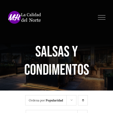
Saltar
al
contenido
Salsas y
Condimentos
Ordena por
Popularidad