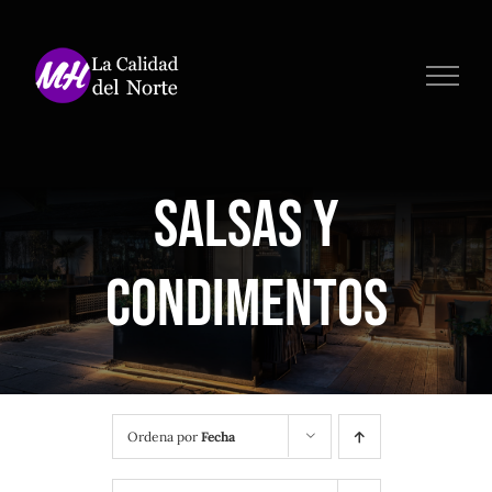
Saltar
al
contenido
Salsas y
Condimentos
Ordena por
Fecha