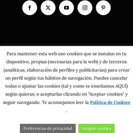
Para mantener esta web uso cookies que se instalan en tu
dispositivo, propias (necesarias para la web) y de terceros
(analíticas, elaboración de perfiles y publicitarias) para crear
un perfil según tus hábitos de navegación. Puedes cancelar
todas o ajustar las cookies
(tal y como te enseñamos AQUÍ)
según quieras; o aceptarlas clicando en "Aceptar cookies" y
Copyright 2026 MahatsHerri La Calidad del Norte S.L. | Todos los
seguir navegando. Te aconsejamos leer la
derechos reservados.
Política de Cookies
Política de privacidad
|
Política de cookies
|
Más información sobre las
.
cookies
|
Aviso Legal
|
Condiciones generales
|
Contacta con nosotros
Preferencias de privacidad
Aceptar cookies