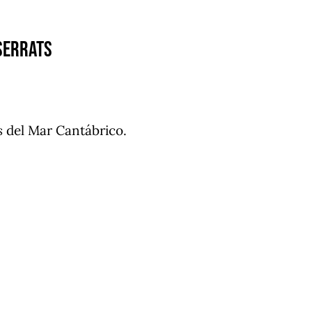
Serrats
s
del Mar Cantábrico.