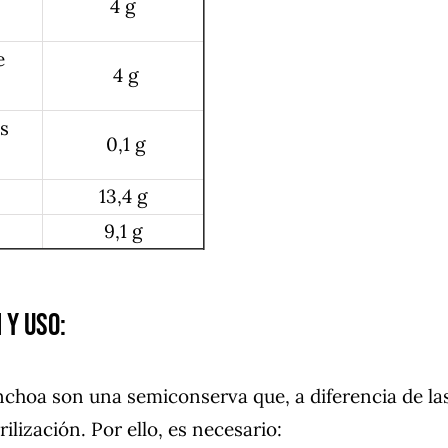
4 g
e
4 g
es
0,1 g
13,4 g
9,1 g
 y uso:
anchoa son una semiconserva que, a diferencia de la
ilización. Por ello, es necesario: