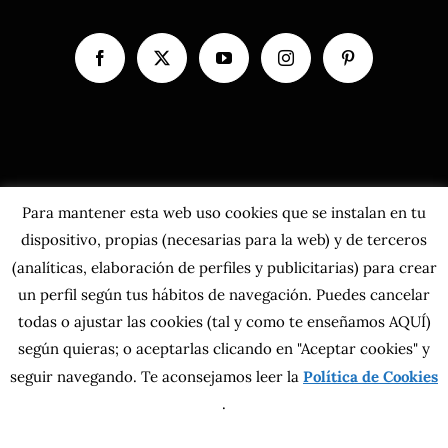
Para mantener esta web uso cookies que se instalan en tu
dispositivo, propias (necesarias para la web) y de terceros
(analíticas, elaboración de perfiles y publicitarias) para crear
un perfil según tus hábitos de navegación. Puedes cancelar
todas o ajustar las cookies
(tal y como te enseñamos AQUÍ)
según quieras; o aceptarlas clicando en "Aceptar cookies" y
Copyright 2026 MahatsHerri La Calidad del Norte S.L. | Todos los
seguir navegando. Te aconsejamos leer la
derechos reservados.
Política de Cookies
Política de privacidad
|
Política de cookies
|
Más información sobre las
.
cookies
|
Aviso Legal
|
Condiciones generales
|
Contacta con nosotros