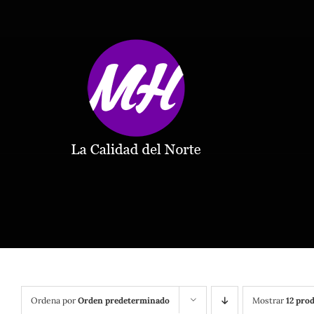
Saltar
al
contenido
Ordena por
Orden predeterminado
Mostrar
12 pro