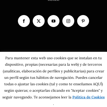
Para mantener esta web uso cookies que se instalan en tu
dispositivo, propias (necesarias para la web) y de terceros
(analíticas, elaboración de perfiles y publicitarias) para crear
un perfil según tus hábitos de navegación. Puedes cancelar
todas o ajustar las cookies
(tal y como te enseñamos AQUÍ)
según quieras; o aceptarlas clicando en "Aceptar cookies" y
Copyright 2026 MahatsHerri La Calidad del Norte S.L. | Todos los
seguir navegando. Te aconsejamos leer la
Política de Cookies
derechos reservados.
Política de privacidad
|
Política de cookies
|
Más información sobre las
.
cookies
|
Aviso Legal
|
Condiciones generales
|
Contacta con nosotros