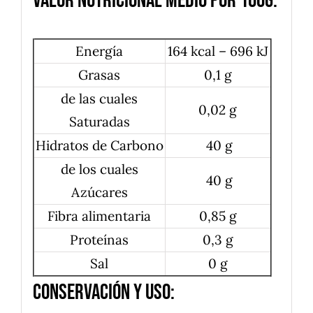
Valor nutricional medio por 100g:
Energía
164 kcal – 696 kJ
Grasas
0,1 g
de las cuales
0,02 g
Saturadas
Hidratos de Carbono
40 g
de los cuales
40 g
Azúcares
Fibra alimentaria
0,85 g
Proteínas
0,3 g
Sal
0 g
Conservación y uso: