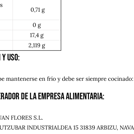
es
0,71 g
0 g
17,4 g
2,119 g
 y uso:
be mantenerse en frío y debe ser siempre cocinado: 
erador de la empresa alimentaria:
UAN FLORES S.L.
: UTZUBAR INDUSTRIALDEA 15 31839 ARBIZU, NAV