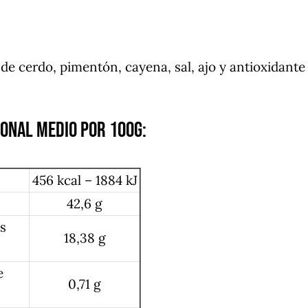
:
de cerdo, pimentón, cayena, sal, ajo y antioxidante
ional medio por 100g:
456 kcal – 1884 kJ
42,6 g
es
18,38 g
e
0,71 g