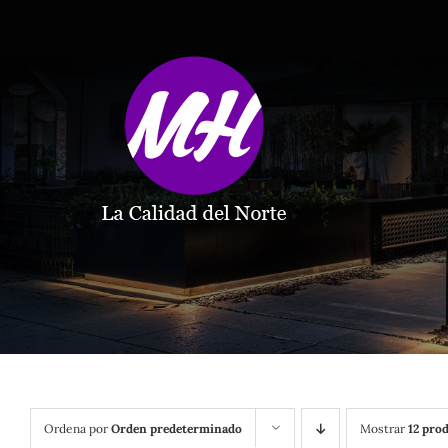
Saltar
al
contenido
Ordena por
Orden predeterminado
Mostrar
12 pro