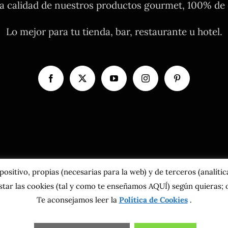
 calidad de nuestros productos gourmet, 100% de o
Lo mejor para tu tienda, bar, restaurante u hotel.
sitivo, propias (necesarias para la web) y de terceros (analíticas
tar las cookies
(tal y como te enseñamos AQUÍ)
según quieras; o
Te aconsejamos leer la
Política de Cookies
.
pyright 2026 MahatsHerri La Calidad del Norte S.L. | Todos los derechos reservad
ca de cookies
|
Más información sobre las cookies
|
Aviso Legal
|
Condiciones gene