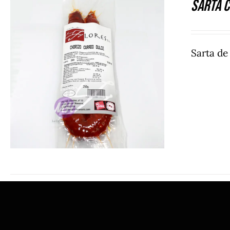
Sarta C
Sarta d
DETALLES