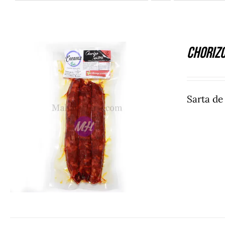
Choriz
Sarta d
DETALLES