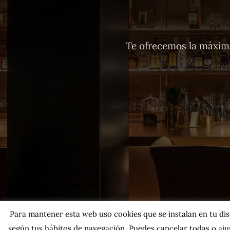
Te ofrecemos la máxima
Para mantener esta web uso cookies que se instalan en tu dispo
según tus hábitos de navegación. Puedes cancelar todas o ajus