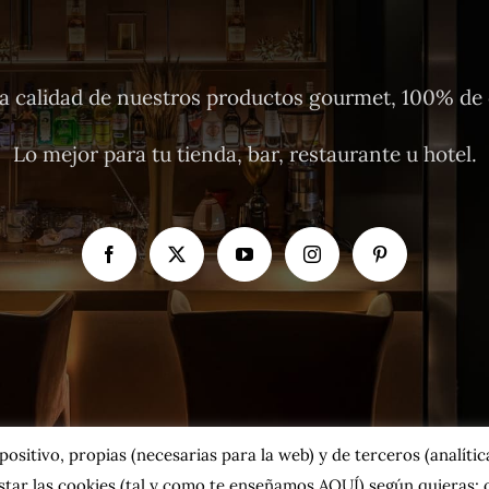
 calidad de nuestros productos gourmet, 100% de o
Lo mejor para tu tienda, bar, restaurante u hotel.
sitivo, propias (necesarias para la web) y de terceros (analíticas
tar las cookies
(tal y como te enseñamos AQUÍ)
según quieras; o