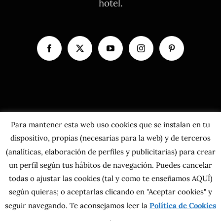
hotel.
Para mantener esta web uso cookies que se instalan en tu
dispositivo, propias (necesarias para la web) y de terceros
(analíticas, elaboración de perfiles y publicitarias) para crear
un perfil según tus hábitos de navegación. Puedes cancelar
todas o ajustar las cookies
(tal y como te enseñamos AQUÍ)
según quieras; o aceptarlas clicando en "Aceptar cookies" y
Copyright 2026 MahatsHerri La Calidad del Norte S.L. | Todos los
seguir navegando. Te aconsejamos leer la
Política de Cookies
derechos reservados.
Política de privacidad
|
Política de cookies
|
Más información sobre las
.