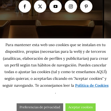
Para mantener esta web uso cookies que se instalan en tu
dispositivo, propias (necesarias para la web) y de terceros
(analíticas, elaboración de perfiles y publicitarias) para crear
un perfil según tus hábitos de navegación. Puedes cancelar
todas o ajustar las cookies
(tal y como te enseñamos AQUÍ)
según quieras; o aceptarlas clicando en "Aceptar cookies" y
Copyright 2026 MahatsHerri La Calidad del Norte S.L. | Todos los
seguir navegando. Te aconsejamos leer la
Política de Cookies
derechos reservados.
Política de privacidad
|
Política de cookies
|
Más información sobre las
.
cookies
|
Aviso Legal
|
Condiciones generales
|
Contacta con nosotros
Preferencias de privacidad
Aceptar cookies