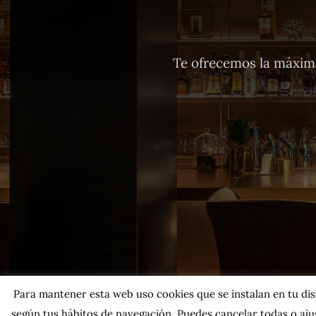
Te ofrecemos la máxima
Para mantener esta web uso cookies que se instalan en tu dispo
según tus hábitos de navegación. Puedes cancelar todas o ajus