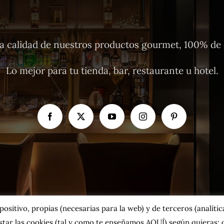
 calidad de nuestros productos gourmet, 100% de o
Lo mejor para tu tienda, bar, restaurante u hotel.
sitivo, propias (necesarias para la web) y de terceros (analíticas
tar las cookies
(tal y como te enseñamos AQUÍ)
según quieras; o