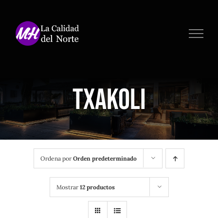
Saltar
al
contenido
txakoli
Ordena por
Orden predeterminado
Mostrar
12 productos