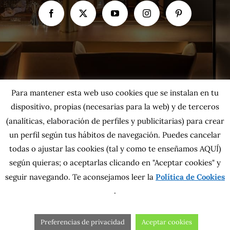
Para mantener esta web uso cookies que se instalan en tu
dispositivo, propias (necesarias para la web) y de terceros
(analíticas, elaboración de perfiles y publicitarias) para crear
un perfil según tus hábitos de navegación. Puedes cancelar
todas o ajustar las cookies
(tal y como te enseñamos AQUÍ)
según quieras; o aceptarlas clicando en "Aceptar cookies" y
Copyright 2026 MahatsHerri La Calidad del Norte S.L. | Todos los
seguir navegando. Te aconsejamos leer la
Política de Cookies
derechos reservados.
Política de privacidad
|
Política de cookies
|
Más información sobre las
.
cookies
|
Aviso Legal
|
Condiciones generales
|
Contacta con nosotros
Preferencias de privacidad
Aceptar cookies