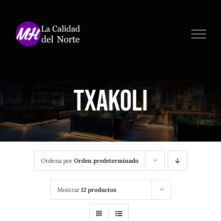
Saltar
al
contenido
Txakoli
Ordena por
Orden predeterminado
Mostrar
12 productos