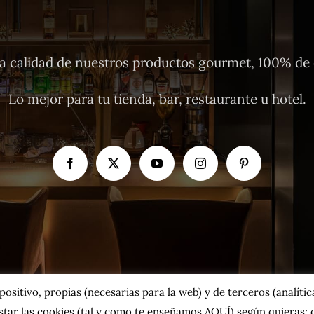
 calidad de nuestros productos gourmet, 100% de o
Lo mejor para tu tienda, bar, restaurante u hotel.
sitivo, propias (necesarias para la web) y de terceros (analíticas
tar las cookies
(tal y como te enseñamos AQUÍ)
según quieras; o