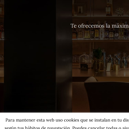
Te ofrecemos la máxima
Para mantener esta web uso cookies que se instalan en tu dispo
según tus hábitos de navegación. Puedes cancelar todas o ajus