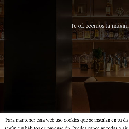
Te ofrecemos la máxima
Para mantener esta web uso cookies que se instalan en tu dispo
según tus hábitos de navegación. Puedes cancelar todas o ajus