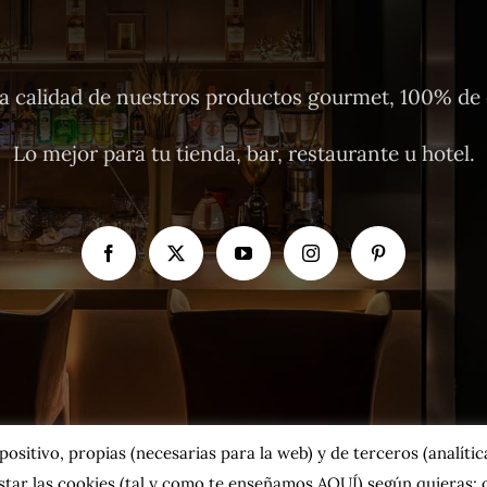
 calidad de nuestros productos gourmet, 100% de o
Lo mejor para tu tienda, bar, restaurante u hotel.
sitivo, propias (necesarias para la web) y de terceros (analíticas
tar las cookies
(tal y como te enseñamos AQUÍ)
según quieras; o