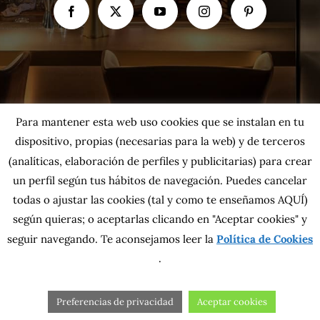
Para mantener esta web uso cookies que se instalan en tu
dispositivo, propias (necesarias para la web) y de terceros
(analíticas, elaboración de perfiles y publicitarias) para crear
un perfil según tus hábitos de navegación. Puedes cancelar
todas o ajustar las cookies
(tal y como te enseñamos AQUÍ)
según quieras; o aceptarlas clicando en "Aceptar cookies" y
Copyright 2026 MahatsHerri La Calidad del Norte S.L. | Todos los
seguir navegando. Te aconsejamos leer la
Política de Cookies
derechos reservados.
Política de privacidad
|
Política de cookies
|
Más información sobre las
.
cookies
|
Aviso Legal
|
Condiciones generales
|
Contacta con nosotros
Preferencias de privacidad
Aceptar cookies