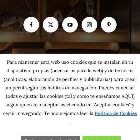
Para mantener esta web uso cookies que se instalan en tu
dispositivo, propias (necesarias para la web) y de terceros
(analíticas, elaboración de perfiles y publicitarias) para crear
un perfil según tus hábitos de navegación. Puedes cancelar
todas o ajustar las cookies
(tal y como te enseñamos AQUÍ)
según quieras; o aceptarlas clicando en "Aceptar cookies" y
seguir navegando. Te aconsejamos leer la
Política de Cookies
Copyright 2026 MahatsHerri La Calidad del Norte S.L. | Todos los
.
derechos reservados.
Política de privacidad
|
Política de cookies
|
Más información sobre las
cookies
|
Aviso Legal
|
Condiciones generales
|
Contacta con nosotros