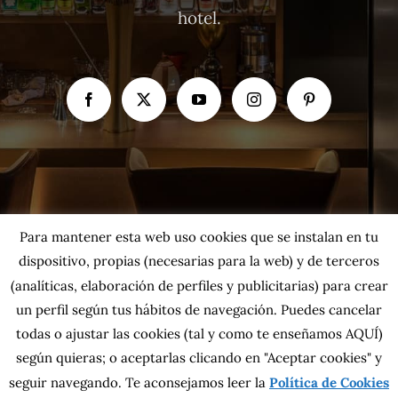
hotel.
Para mantener esta web uso cookies que se instalan en tu
dispositivo, propias (necesarias para la web) y de terceros
(analíticas, elaboración de perfiles y publicitarias) para crear
un perfil según tus hábitos de navegación. Puedes cancelar
todas o ajustar las cookies
(tal y como te enseñamos AQUÍ)
según quieras; o aceptarlas clicando en "Aceptar cookies" y
Copyright 2026 MahatsHerri La Calidad del Norte S.L. | Todos los
seguir navegando. Te aconsejamos leer la
Política de Cookies
derechos reservados.