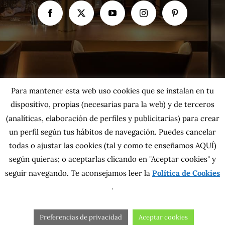
Para mantener esta web uso cookies que se instalan en tu
dispositivo, propias (necesarias para la web) y de terceros
(analíticas, elaboración de perfiles y publicitarias) para crear
un perfil según tus hábitos de navegación. Puedes cancelar
todas o ajustar las cookies
(tal y como te enseñamos AQUÍ)
según quieras; o aceptarlas clicando en "Aceptar cookies" y
Copyright 2026 MahatsHerri La Calidad del Norte S.L. | Todos los
seguir navegando. Te aconsejamos leer la
Política de Cookies
derechos reservados.
Política de privacidad
|
Política de cookies
|
Más información sobre las
.
cookies
|
Aviso Legal
|
Condiciones generales
|
Contacta con nosotros
Preferencias de privacidad
Aceptar cookies