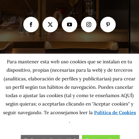
Para mantener esta web uso cookies que se instalan en tu
dispositivo, propias (necesarias para la web) y de terceros
(analíticas, elaboración de perfiles y publicitarias) para crear
un perfil según tus hábitos de navegación. Puedes cancelar
todas o ajustar las cookies
(tal y como te enseñamos AQUÍ)
según quieras; o aceptarlas clicando en "Aceptar cookies" y
seguir navegando. Te aconsejamos leer la
Política de Cookies
Copyright 2026 MahatsHerri La Calidad del Norte S.L. | Todos los
.
derechos reservados.
Política de privacidad
|
Política de cookies
|
Más información sobre las
cookies
|
Aviso Legal
|
Condiciones generales
|
Contacta con nosotros