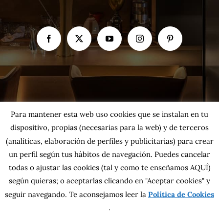
Para mantener esta web uso cookies que se instalan en tu
dispositivo, propias (necesarias para la web) y de terceros
(analíticas, elaboración de perfiles y publicitarias) para crear
un perfil según tus hábitos de navegación. Puedes cancelar
todas o ajustar las cookies
(tal y como te enseñamos AQUÍ)
según quieras; o aceptarlas clicando en "Aceptar cookies" y
Copyright 2026 MahatsHerri La Calidad del Norte S.L. | Todos los
seguir navegando. Te aconsejamos leer la
Política de Cookies
derechos reservados.
Política de privacidad
|
Política de cookies
|
Más información sobre las
.
cookies
|
Aviso Legal
|
Condiciones generales
|
Contacta con nosotros