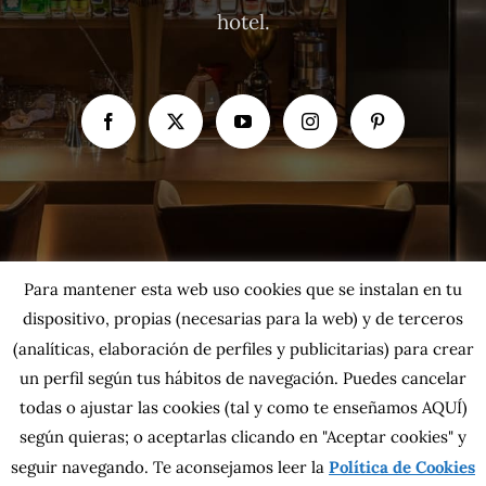
hotel.
Para mantener esta web uso cookies que se instalan en tu
dispositivo, propias (necesarias para la web) y de terceros
(analíticas, elaboración de perfiles y publicitarias) para crear
un perfil según tus hábitos de navegación. Puedes cancelar
todas o ajustar las cookies
(tal y como te enseñamos AQUÍ)
según quieras; o aceptarlas clicando en "Aceptar cookies" y
Copyright 2026 MahatsHerri La Calidad del Norte S.L. | Todos los
seguir navegando. Te aconsejamos leer la
Política de Cookies
derechos reservados.