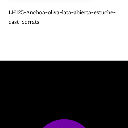
LH125-Anchoa-oliva-lata-abierta-estuche-
cast-Serrats