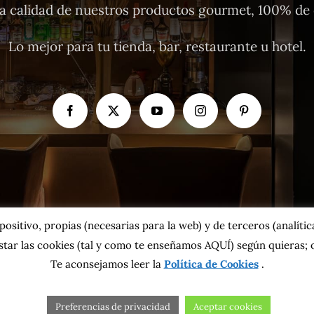
 calidad de nuestros productos gourmet, 100% de o
Lo mejor para tu tienda, bar, restaurante u hotel.
sitivo, propias (necesarias para la web) y de terceros (analíticas
tar las cookies
(tal y como te enseñamos AQUÍ)
según quieras; o
Te aconsejamos leer la
Política de Cookies
.
pyright 2026 MahatsHerri La Calidad del Norte S.L. | Todos los derechos reservad
ca de cookies
|
Más información sobre las cookies
|
Aviso Legal
|
Condiciones gene
Preferencias de privacidad
Aceptar cookies