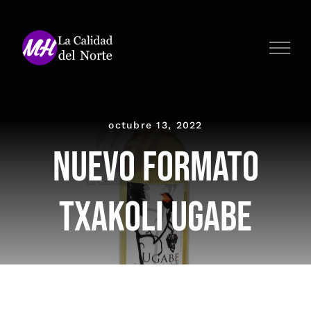
Saltar
al
contenido
octubre 13, 2022
Nuevo formato
txakoli Ugabe