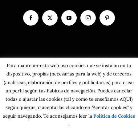
Para mantener esta web uso cookies que se instalan en tu
dispositivo, propias (necesarias para la web) y de terceros
(analíticas, elaboración de perfiles y publicitarias) para crear
un perfil según tus hábitos de navegación. Puedes cancelar
todas o ajustar las cookies
(tal y como te enseñamos AQUÍ)
según quieras; o aceptarlas clicando en "Aceptar cookies" y
Copyright 2026 MahatsHerri La Calidad del Norte S.L. | Todos los
seguir navegando. Te aconsejamos leer la
derechos reservados.
Política de Cookies
Política de privacidad
|
Política de cookies
|
Más información sobre las
.
cookies
|
Aviso Legal
|
Condiciones generales
|
Contacta con nosotros