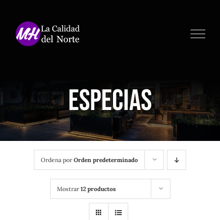
Saltar
al
contenido
Especias
Ordena por
Orden predeterminado
Mostrar
12 productos