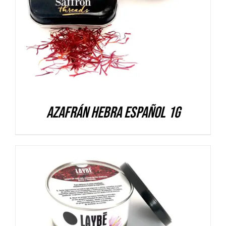
Azafrán hebra español 1g